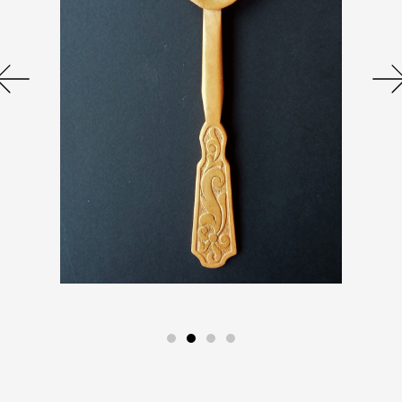
Com a exemples, les construccions
d’habitatges il·legals en el llit del riu o
l’escassetat de matriculacions de cotxes.
A més, com en qualsevol altre context
històric, la cultura material participa de la
resistència a les idees emanades des del
poder. Objectes i cartes creats pels presos en
les seues cel·les, l’ocultació de llibres
prohibits o la sintonització en les populars
ràdios de l’època de programes estrangers -
ràdio Londres-.