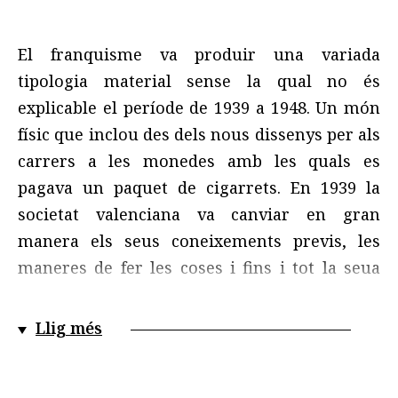
El franquisme va produir una variada
tipologia material sense la qual no és
explicable el període de 1939 a 1948. Un món
físic que inclou des dels nous dissenys per als
carrers a les monedes amb les quals es
pagava un paquet de cigarrets. En 1939 la
societat valenciana va canviar en gran
manera els seus coneixements previs, les
maneres de fer les coses i fins i tot la seua
gestualitat. Aquests canvis es van sustentar
en l’amenaça permanent d’una tecnologia de
Llig més
càstig omnipresent. Així, les comissaries, els
jutjats, les presons, els camps de treball, les