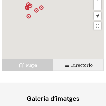
La Falange (el partit únic), d’inspiració
netament feixista i hereva, per tant, del
Fascio de Mussolini i de les SS hitlerianes, fou
un moviment encapçalat per joves estudiants
de classe mitja i acomodada (Enrique Esteve,
Bartolomé Beneyto, Rincón de Arellano i
Maximiliano Lloret) que havien fet seu el
pensament feixista de José Antonio
caracteritzat de forma sumària pel rebuig de
Mapa
Directorio
les injustícies socials de l’estat liberal, un
creixent antirepublicanisme i la superació
dels conflictes de classe per la imposició d’un
nou estat que, eliminada tota resistència,
hauria de donar pas a una democràcia
Galeria d’imatges
orgànica.