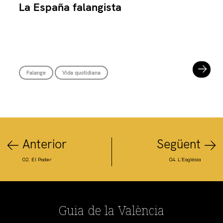
La España falangista
Falange
Vida quotidiana
Anterior
Següent
02. El Poder
04. L’Església
Guia de la València