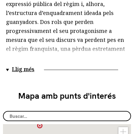
expressió pública del règim i, alhora,
l’estructura d’enquadrament ideada pels
guanyadors. Dos rols que perden
progressivament el seu protagonisme a
mesura que el seu discurs va perdent pes en
el règim franquista, una pèrdua estretament
lligada al trànsit del franquisme des del pur
feixisme al nacionalcatolicisme, trànsit
Llig més
obligat per la victòria dels aliats en la Segona
Guerra Mundial però que també fa palès que
l’escenografia feixista de Falange fou
Mapa amb punts d'interés​
adoptada pel dictador oportunista mentre li
va convenir. Adopció de bon grat i amb gran
rendiment però mai supeditació.