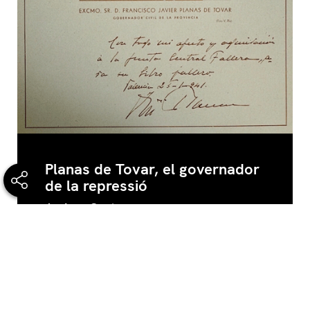
Planas de Tovar, el governador
de la repressió
Andreu Ginés
Francisco Javier Planas de Tovar fou
governador civil de València des del març de
1939 fins l’abril de 1943. Durant quatre anys,
aquest militar de carrera fou la persona que
gaudí d’una major autoritat a la ciutat i les