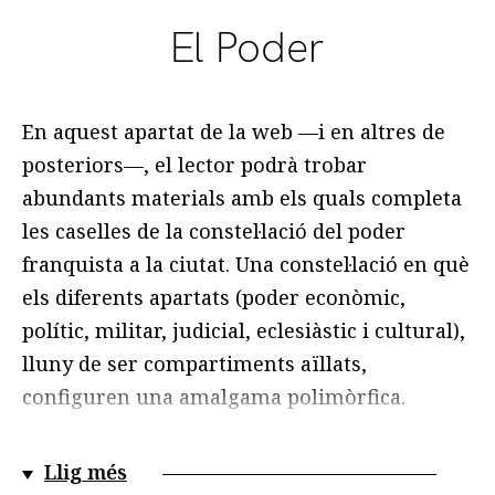
El Poder
En aquest apartat de la web —i en altres de
posteriors—, el lector podrà trobar
abundants materials amb els quals completa
les caselles de la constel·lació del poder
franquista a la ciutat. Una constel·lació en què
els diferents apartats (poder econòmic,
polític, militar, judicial, eclesiàstic i cultural),
lluny de ser compartiments aïllats,
configuren una amalgama polimòrfica.
Per posar-ne un exemple, la guàrdia
Llig més