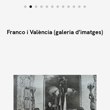
d’una premsa i una ràdio absolutament
controlades canten tots a una veu per a
ofrenar noves glòries a Franco, fer negocis i
deixar ben palès qui havia guanyat la guerra.
Franco i València (galeria d’imatges)