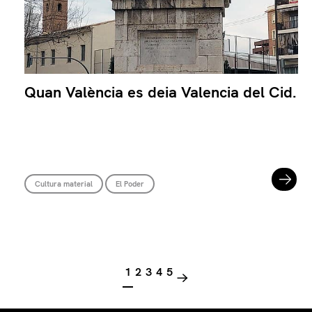
Quan València es deia Valencia del Cid.
Cultura material
El Poder
->
1
2
3
4
5