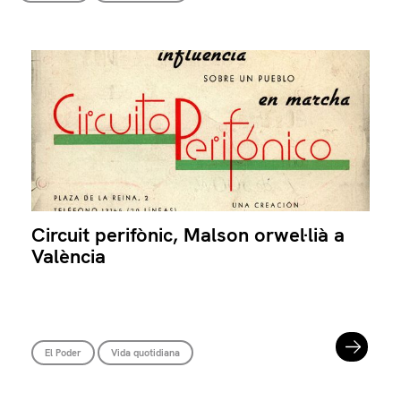
Circuit perifònic, Malson orwel·lià a
València
El Poder
Vida quotidiana