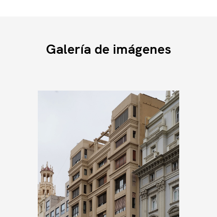
tomaron rápidamente ventaja los falangistas
que propusieron y consiguieron una
movilización general de tipo fascista,
absolutamente jerarquizada.
Galería de imágenes
Se impuso el Sindicato Único obligatorio para
empresas y trabajadores (entonces
denominados “productores”). El derecho a
huelga fue asimilado al delito de rebelión y
los derechos de reunión asociación y libre
expresión fueron abolidos. Había nacido el
encuadramiento fascista del mundo laboral
en el que las Magistraturas de Trabajo hacían
y deshacían: la Central Nacional Sindicalista,
la CNS, que en Valencia se instaló, durante