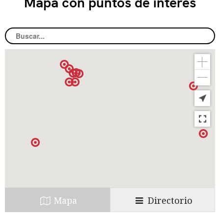
Mapa con puntos de interés
apropiarían la iglesia y la Falange.
Toda la población obrera estuvo bajo
sospecha y las autoridades del nuevo
régimen le atribuían una hostilidad
manifiesta y una notable desafección. A pesar
de la derrota, la represión y el miedo, no iban
muy desencaminados. Todos los vencedores
(monárquicos reaccionarios, carlistas,
católicos corporativistas, falangistas…)
estaban de acuerdo en la destrucción del
movimiento obrero y la represión de sus
líderes. No obstante, había que definir el
Mapa
Directorio
nuevo orden laboral a edificar y en esta tarea