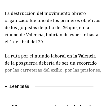
La destrucción del movimiento obrero
organizado fue uno de los primeros objetivos
de los golpistas de julio del 36 que, en la
ciudad de Valencia, habrían de esperar hasta
el 1 de abril del 39.
La ruta por el mundo laboral en la Valencia
de la posguerra debería de ser un recorrido
por las carreteras del exilio, por las prisiones,
por las tapias y las fosas donde fueron
fusilados y sepultados los dirigentes obreros,
Leer más
por los campos de concentración y campos de
trabajo donde se “redimían” las penas, por
locales expoliados e incautados de los que se