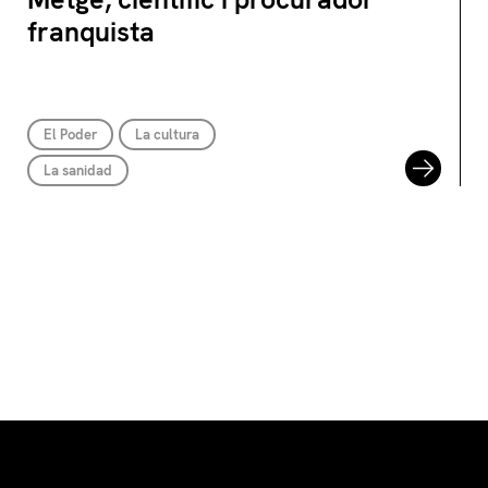
franquista
El Poder
La cultura
La sanidad