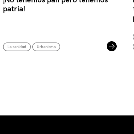
patria!
La sanidad
Urbanismo