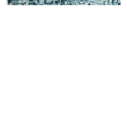
¡Franco! ¡Franco! ¡Franco!
El Año de la Victoria
El Poder
Represión y resistencia