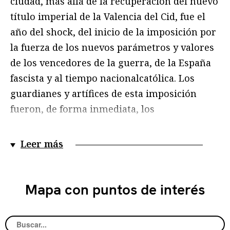
ciudad, más allá de la recuperación del nuevo
título imperial de la Valencia del Cid, fue el
año del shock, del inicio de la imposición por
la fuerza de los nuevos parámetros y valores
de los vencedores de la guerra, de la España
fascista y al tiempo nacionalcatólica. Los
guardianes y artífices de esta imposición
fueron, de forma inmediata, los
quintacolumnistas que surgieron a la luz
pero, sobre todo, la Columna de Orden y
Leer más
Policía de Ocupación del coronel Aymat, el
Cuerpo del Ejercito de Galicia (83ª División)
comandado por el General Antonio Aranda, y
Mapa con puntos de interés
la Tercera Compañía de Radiodifusión y
Propaganda encargada de construir el nuevo