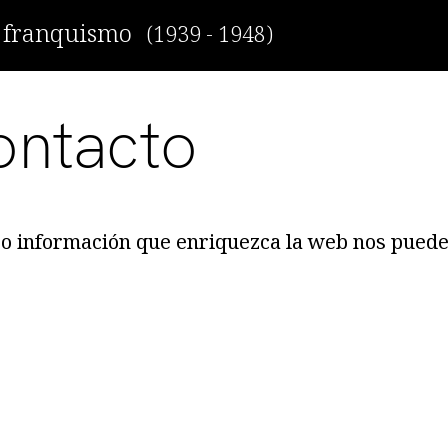
r franquismo
(1939 - 1948)
ontacto
l o información que enriquezca la web nos pued