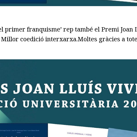
del primer franquisme’ rep també el Premi Joan L
a Millor coedició interxarxa.Moltes gràcies a totes