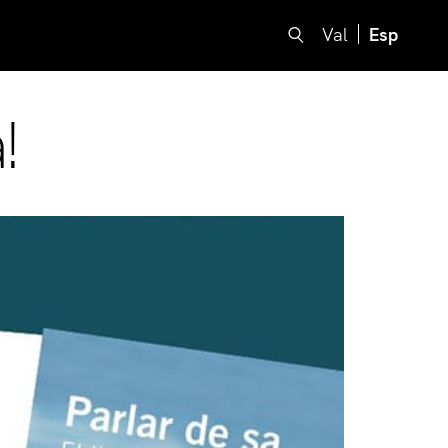
Val
Esp
!