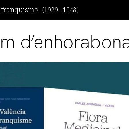
r franquismo
(1939 - 1948)
em d’enhorabona