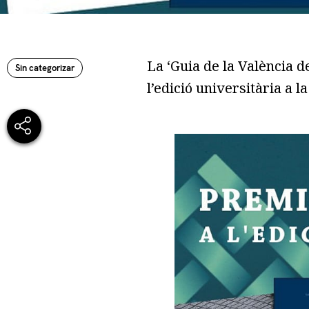
La ‘Guia de la València 
Sin categorizar
l’edició universitària a l